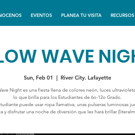
NOCENOS
EVENTOS
PLANEA TU VISITA
RECURSOS
LOW WAVE NIG
Sun, Feb 01
  |  
River City. Lafayette
ve Night es una fiesta llena de colores neón, luces ultraviolet
lo que brilla para los Estudiantes de 6o-12o Grado.
studiante puede usar ropa llamativa, unas pulseras luminosas ju
a y disfrutar una noche de diversión que les hará brillar (literalm