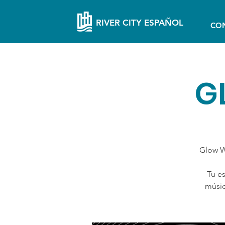
RIVER CITY ESPAÑOL
CO
G
Glow Wa
Tu e
músic