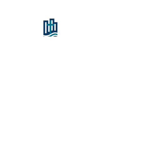
Email:
rce@rivercity.info
Dirección: River City Community Center -
2842 Old US 231 - Lafayette, IN 47909
Pastor Ed García