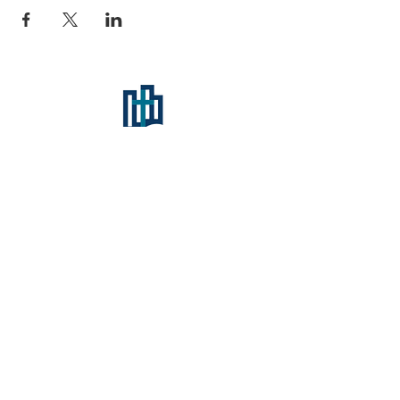
Email:
rce@rivercity.info
Dirección: River City Community Center -
2842 Old US 231 - Lafayette, IN 47909
Pastor Ed García